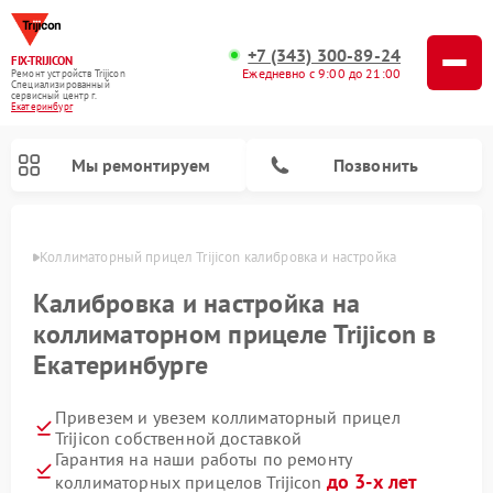
+7 (343) 300-89-24
FIX-TRIJICON
Ежедневно с 9:00 до 21:00
Ремонт устройств Trijicon
Специализированный
cервисный центр г.
Екатеринбург
Мы ремонтируем
Позвонить
бурге
Коллиматорный прицел Trijicon калибровка и настройка
Ремонт оптических прицелов Trijicon
Калибровка и настройка на
коллиматорном прицеле Trijicon в
Екатеринбурге
Привезем и увезем коллиматорный прицел
Trijicon собственной доставкой
Гарантия на наши работы по ремонту
до 3-х лет
коллиматорных прицелов Trijicon