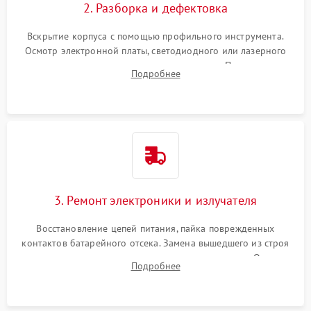
2. Разборка и дефектовка
Вскрытие корпуса с помощью профильного инструмента.
Осмотр электронной платы, светодиодного или лазерного
излучателя, а также механизма выверки. Проверка
Подробнее
уплотнительных прокладок и выявление следов окисления
контактов или попадания влаги.
3. Ремонт электроники и излучателя
Восстановление цепей питания, пайка поврежденных
контактов батарейного отсека. Замена вышедшего из строя
светодиода или микросхемы управления яркостью. Очистка
Подробнее
платы от коррозии и нанесение защитного лака для
предотвращения замыканий.