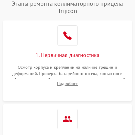
Этапы ремонта коллиматорного прицела
Trijicon
1. Первичная диагностика
Осмотр корпуса и креплений на наличие трещин и
деформаций. Проверка батарейного отсека, контактов и
работы излучателя. Оценка яркости и четкости прицельной
Подробнее
марки на разных режимах. Выявление проблем с
регулировкой поправок и целостностью линзы.