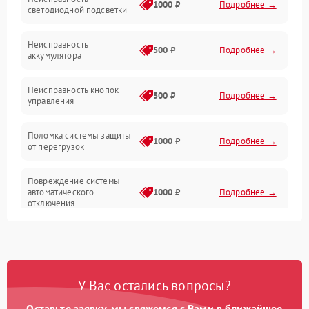
Электропитание
1000 ₽
Подробнее →
светодиодной подсветки
Юстировка
Неисправность
500 ₽
Подробнее →
аккумулятора
Механические повреждения
Неисправность кнопок
500 ₽
Подробнее →
управления
Прочие неисправности
Поломка системы защиты
Неисправность управления
1000 ₽
Подробнее →
от перегрузок
Повреждение системы
автоматического
1000 ₽
Подробнее →
отключения
Неисправность системы
защиты от короткого
1000 ₽
Подробнее →
замыкания
У Вас остались вопросы?
Повреждение системы
1000 ₽
Подробнее →
защиты от перегрева
Оставьте заявку, мы свяжемся с Вами в ближайшее