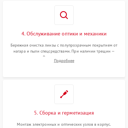
4. Обслуживание оптики и механики
Бережная очистка линзы с полупрозрачным покрытием от
нагара и пыли спецсредствами. При наличии трещин —
замена стекла. Восстановление или замена пружин и
Подробнее
резьбовых элементов в механизме ввода поправок для
устранения люфтов и сбоев пристрелки.
5. Сборка и герметизация
Монтаж электронных и оптических узлов в корпус.