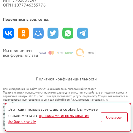
ИНН 7702633247
ОГРН 1077746335776
Поделиться в соц. сетях:
Мы принимаем
все формы оплаты
Политика конфиденциальности
Вся информация на сайте носит исключительно справочный характер.
Товарные знаки используются исключительно для описания устройств, в отношении которых
сервисные центры ekb.trijicon-fix.ru предоставляют услуги по ремонту. Услуги оказываются в
неавторизованных сервисных центрах ekb.trijicon-fix.ru, которые не связаны с
правообладателями товарных знаков или их официальными представителями.
Ремонт осуществляется для устройств, уже введенных в гражданский оборот в соответствии
Этот сайт использует файлы cookie. Вы можете
со статьей 1487 ГК РФ.
Использование товарных знаков не преследует цели индивидуализации услуг или введения
ознакомиться с
правилами использования
Согласен
потребителей в заблуждение, а служит для информирования о предоставляемых услугах по
ремонту техники указанных брендов.
файлов cookie
Представленная на сайте информация не является публичной офертой, определяемой
положениями Статьи 437(2) Гражданского кодекса РФ