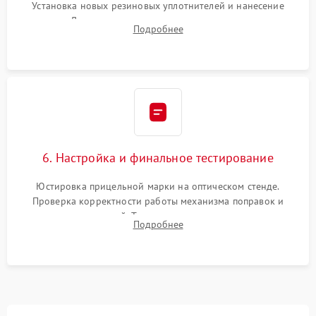
Установка новых резиновых уплотнителей и нанесение
герметика. Для закрытых коллиматоров — вакуумирование и
Подробнее
заполнение инертным газом для исключения запотевания
линзы при перепадах температур.
6. Настройка и финальное тестирование
Юстировка прицельной марки на оптическом стенде.
Проверка корректности работы механизма поправок и
отсутствия искажений. Тестирование прицела на ударном
Подробнее
стенде для подтверждения устойчивости к отдаче оружия и
надежного сохранения нуля.