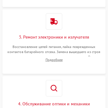
контактов или попадания влаги.
3. Ремонт электроники и излучателя
Восстановление цепей питания, пайка поврежденных
контактов батарейного отсека. Замена вышедшего из строя
светодиода или микросхемы управления яркостью. Очистка
Подробнее
платы от коррозии и нанесение защитного лака для
предотвращения замыканий.
4. Обслуживание оптики и механики