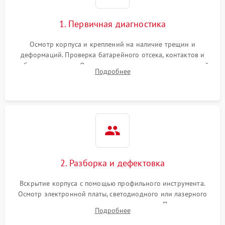
1. Первичная диагностика
Осмотр корпуса и креплений на наличие трещин и
деформаций. Проверка батарейного отсека, контактов и
работы излучателя. Оценка яркости и четкости прицельной
Подробнее
марки на разных режимах. Выявление проблем с
регулировкой поправок и целостностью линзы.
2. Разборка и дефектовка
Вскрытие корпуса с помощью профильного инструмента.
Осмотр электронной платы, светодиодного или лазерного
излучателя, а также механизма выверки. Проверка
Подробнее
уплотнительных прокладок и выявление следов окисления