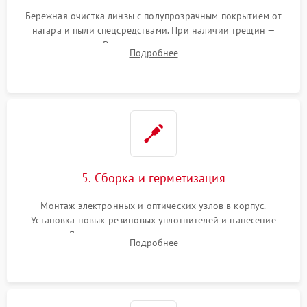
Бережная очистка линзы с полупрозрачным покрытием от
нагара и пыли спецсредствами. При наличии трещин —
замена стекла. Восстановление или замена пружин и
Подробнее
резьбовых элементов в механизме ввода поправок для
устранения люфтов и сбоев пристрелки.
5. Сборка и герметизация
Монтаж электронных и оптических узлов в корпус.
Установка новых резиновых уплотнителей и нанесение
герметика. Для закрытых коллиматоров — вакуумирование и
Подробнее
заполнение инертным газом для исключения запотевания
линзы при перепадах температур.