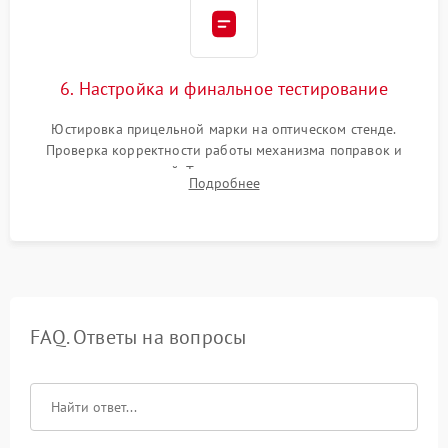
6. Настройка и финальное тестирование
Юстировка прицельной марки на оптическом стенде.
Проверка корректности работы механизма поправок и
отсутствия искажений. Тестирование прицела на ударном
Подробнее
стенде для подтверждения устойчивости к отдаче оружия и
надежного сохранения нуля.
FAQ. Ответы на вопросы