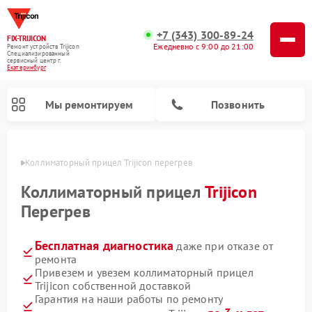
+7 (343) 300-89-24
FIX-TRIJICON
Ежедневно с 9:00 до 21:00
Ремонт устройств Trijicon
Специализированный
cервисный центр г.
Екатеринбург
Мы ремонтируем
Позвонить
бурге
Коллиматорный прицел Trijicon перегрев
Ремонт оптических прицелов Trijicon
Коллиматорный прицел
Trijicon
Перегрев
Бесплатная диагностика
даже при отказе от
ремонта
Привезем и увезем коллиматорный прицел
Trijicon собственной доставкой
Гарантия на наши работы по ремонту