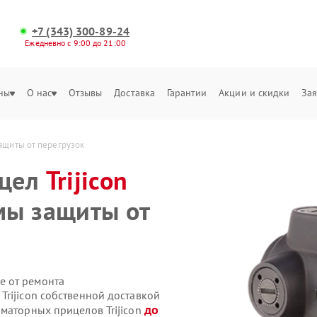
+7 (343) 300-89-24
Ежедневно с 9:00 до 21:00
ны
О нас
Отзывы
Доставка
Гарантии
Акции и скидки
Зая
ащиты от перегрузок
ицел
Trijicon
мы защиты от
е от ремонта
rijicon собственной доставкой
до
иматорных прицелов Trijicon