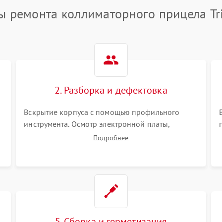
ы ремонта коллиматорного прицела Tri
2. Разборка и дефектовка
Вскрытие корпуса с помощью профильного
инструмента. Осмотр электронной платы,
светодиодного или лазерного излучателя, а
Подробнее
также механизма выверки. Проверка
уплотнительных прокладок и выявление следов
окисления контактов или попадания влаги.
5. Сборка и герметизация