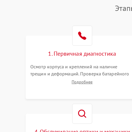
Этап
1. Первичная диагностика
Осмотр корпуса и креплений на наличие
трещин и деформаций. Проверка батарейного
отсека, контактов и работы излучателя. Оценка
Подробнее
яркости и четкости прицельной марки на
разных режимах. Выявление проблем с
регулировкой поправок и целостностью линзы.
4. Обслуживание оптики и механики