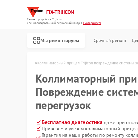
FIX-TRIJICON
Ремонт устройств Trijicon
Специализированный cервисный центр г.
Екатеринбург
Мы ремонтируем
Срочный ремонт
Це
Ремонт оптических прицелов Trijicon
con в Екатеринбурге
Коллиматорный прицел Trijicon повреждение системы з
Коллиматорный пр
Повреждение систе
перегрузок
Бесплатная диагностика
даже при отказ
Привезем и увезем коллиматорный прицел T
Гарантия на наши работы по ремонту колл