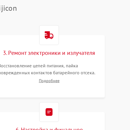
jicon
3. Ремонт электроники и излучателя
Восстановление цепей питания, пайка
поврежденных контактов батарейного отсека.
Замена вышедшего из строя светодиода или
Подробнее
микросхемы управления яркостью. Очистка
платы от коррозии и нанесение защитного лака
для предотвращения замыканий.
6. Настройка и финальное