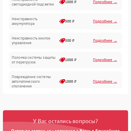
Электропитание
1000 ₽
Подробнее →
светодиодной подсветки
Юстировка
Неисправность
500 ₽
Подробнее →
аккумулятора
Механические повреждения
Неисправность кнопок
500 ₽
Подробнее →
управления
Прочие неисправности
Поломка системы защиты
Неисправность управления
1000 ₽
Подробнее →
от перегрузок
Повреждение системы
автоматического
1000 ₽
Подробнее →
отключения
Неисправность системы
защиты от короткого
1000 ₽
Подробнее →
замыкания
У Вас остались вопросы?
Повреждение системы
1000 ₽
Подробнее →
защиты от перегрева
Оставьте заявку, мы свяжемся с Вами в ближайшее