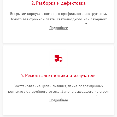
2. Разборка и дефектовка
Вскрытие корпуса с помощью профильного инструмента.
Осмотр электронной платы, светодиодного или лазерного
излучателя, а также механизма выверки. Проверка
Подробнее
уплотнительных прокладок и выявление следов окисления
контактов или попадания влаги.
3. Ремонт электроники и излучателя
Восстановление цепей питания, пайка поврежденных
контактов батарейного отсека. Замена вышедшего из строя
светодиода или микросхемы управления яркостью. Очистка
Подробнее
платы от коррозии и нанесение защитного лака для
предотвращения замыканий.