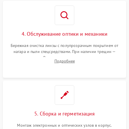
4. Обслуживание оптики и механики
Бережная очистка линзы с полупрозрачным покрытием от
нагара и пыли спецсредствами. При наличии трещин —
замена стекла. Восстановление или замена пружин и
Подробнее
резьбовых элементов в механизме ввода поправок для
устранения люфтов и сбоев пристрелки.
5. Сборка и герметизация
Монтаж электронных и оптических узлов в корпус.