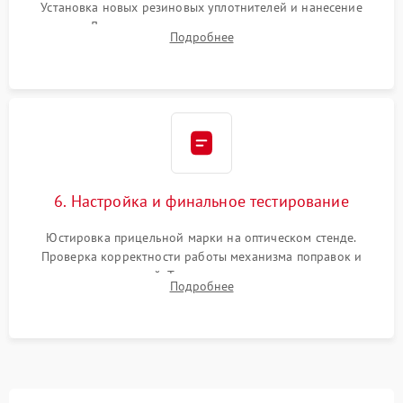
Установка новых резиновых уплотнителей и нанесение
герметика. Для закрытых коллиматоров — вакуумирование и
Подробнее
заполнение инертным газом для исключения запотевания
линзы при перепадах температур.
6. Настройка и финальное тестирование
Юстировка прицельной марки на оптическом стенде.
Проверка корректности работы механизма поправок и
отсутствия искажений. Тестирование прицела на ударном
Подробнее
стенде для подтверждения устойчивости к отдаче оружия и
надежного сохранения нуля.