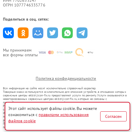
ИНН 7702633247
ОГРН 1077746335776
Поделиться в соц. сетях:
Мы принимаем
все формы оплаты
Политика конфиденциальности
Вся информация на сайте носит исключительно справочный характер.
Товарные знаки используются исключительно для описания устройств, в отношении которых
сервисные центры ekb.trijicon-fix.ru предоставляют услуги по ремонту. Услуги оказываются в
неавторизованных сервисных центрах ekb.trijicon-fix.ru, которые не связаны с
правообладателями товарных знаков или их официальными представителями.
Ремонт осуществляется для устройств, уже введенных в гражданский оборот в соответствии
Этот сайт использует файлы cookie. Вы можете
со статьей 1487 ГК РФ.
Использование товарных знаков не преследует цели индивидуализации услуг или введения
ознакомиться с
правилами использования
Согласен
потребителей в заблуждение, а служит для информирования о предоставляемых услугах по
ремонту техники указанных брендов.
файлов cookie
Представленная на сайте информация не является публичной офертой, определяемой
положениями Статьи 437(2) Гражданского кодекса РФ