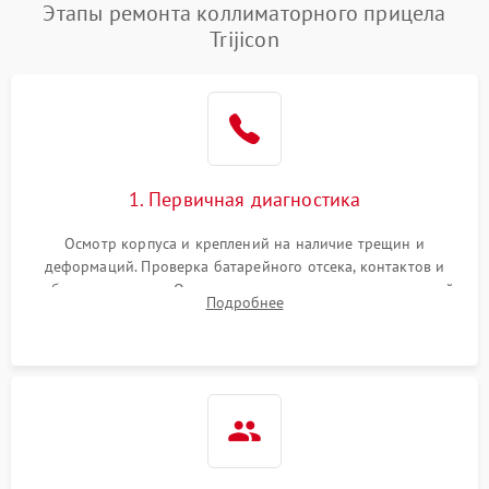
Этапы ремонта коллиматорного прицела
Trijicon
1. Первичная диагностика
Осмотр корпуса и креплений на наличие трещин и
деформаций. Проверка батарейного отсека, контактов и
работы излучателя. Оценка яркости и четкости прицельной
Подробнее
марки на разных режимах. Выявление проблем с
регулировкой поправок и целостностью линзы.