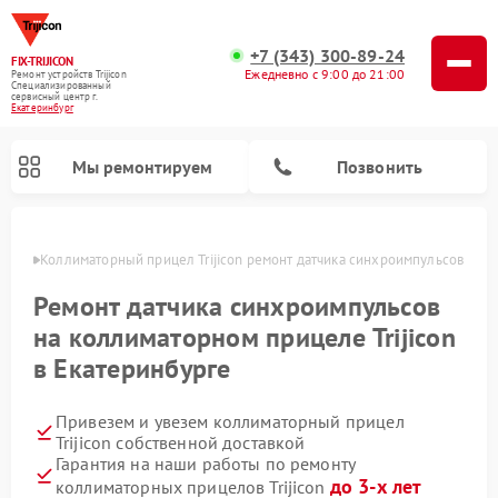
+7 (343) 300-89-24
FIX-TRIJICON
Ежедневно с 9:00 до 21:00
Ремонт устройств Trijicon
Специализированный
cервисный центр г.
Екатеринбург
Мы ремонтируем
Позвонить
бурге
Коллиматорный прицел Trijicon ремонт датчика синхроимпульсов
Ремонт оптических прицелов Trijicon
Ремонт датчика синхроимпульсов
на коллиматорном прицеле Trijicon
в Екатеринбурге
Привезем и увезем коллиматорный прицел
Trijicon собственной доставкой
Гарантия на наши работы по ремонту
до 3-х лет
коллиматорных прицелов Trijicon