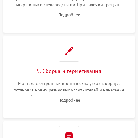
нагара и пыли спецсредствами. При наличии трещин —
замена стекла. Восстановление или замена пружин и
Подробнее
резьбовых элементов в механизме ввода поправок для
устранения люфтов и сбоев пристрелки.
5. Сборка и герметизация
Монтаж электронных и оптических узлов в корпус.
Установка новых резиновых уплотнителей и нанесение
герметика. Для закрытых коллиматоров — вакуумирование и
Подробнее
заполнение инертным газом для исключения запотевания
линзы при перепадах температур.