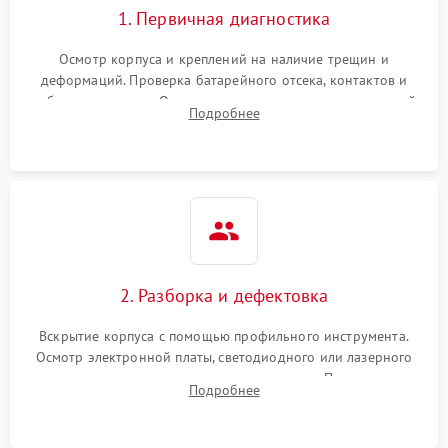
1. Первичная диагностика
Неисправность системы
1000 ₽
Подробнее →
защиты от замыкания
Осмотр корпуса и креплений на наличие трещин и
деформаций. Проверка батарейного отсека, контактов и
Повреждение системы
работы излучателя. Оценка яркости и четкости прицельной
1000 ₽
Подробнее →
Подробнее
защиты от перегрузок
марки на разных режимах. Выявление проблем с
регулировкой поправок и целостностью линзы.
Неисправность системы
1000 ₽
Подробнее →
защиты от перегрева
Поломка системы защиты
1000 ₽
Подробнее →
от перенапряжения
2. Разборка и дефектовка
Поломка системы защиты
1000 ₽
Подробнее →
от замыкания
Вскрытие корпуса с помощью профильного инструмента.
Осмотр электронной платы, светодиодного или лазерного
излучателя, а также механизма выверки. Проверка
Подробнее
уплотнительных прокладок и выявление следов окисления
контактов или попадания влаги.