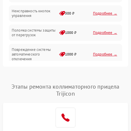
Механические повреждения
Неисправность кнопок
500 ₽
Подробнее →
управления
Прочие неисправности
Поломка системы защиты
Неисправность управления
1000 ₽
Подробнее →
от перегрузок
Повреждение системы
автоматического
1000 ₽
Подробнее →
отключения
Неисправность системы
защиты от короткого
1000 ₽
Подробнее →
замыкания
Этапы ремонта коллиматорного прицела
Trijicon
Повреждение системы
1000 ₽
Подробнее →
защиты от перегрева
Неисправность системы
защиты от
1000 ₽
Подробнее →
перенапряжения