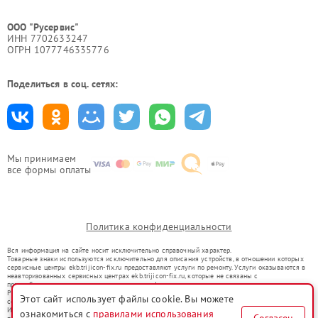
ООО "Русервис"
ИНН 7702633247
ОГРН 1077746335776
Поделиться в соц. сетях:
Мы принимаем
все формы оплаты
Политика конфиденциальности
Вся информация на сайте носит исключительно справочный характер.
Товарные знаки используются исключительно для описания устройств, в отношении которых
сервисные центры ekb.trijicon-fix.ru предоставляют услуги по ремонту. Услуги оказываются в
неавторизованных сервисных центрах ekb.trijicon-fix.ru, которые не связаны с
правообладателями товарных знаков или их официальными представителями.
Ремонт осуществляется для устройств, уже введенных в гражданский оборот в соответствии
Этот сайт использует файлы cookie. Вы можете
со статьей 1487 ГК РФ.
Использование товарных знаков не преследует цели индивидуализации услуг или введения
ознакомиться с
правилами использования
Согласен