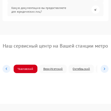
Какую документацию вы предоставляете
для юридических лиц?
Наш сервисный центр на Вашей станции метро
Чкаловский
Верх-Исетский
Октябрьский
Железн