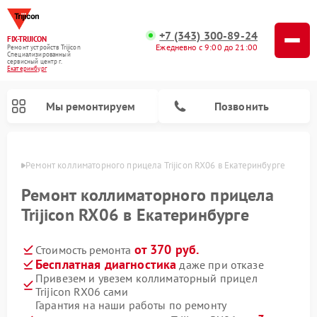
+7 (343) 300-89-24
FIX-TRIJICON
Ежедневно с 9:00 до 21:00
Ремонт устройств Trijicon
Специализированный
cервисный центр г.
Екатеринбург
Мы ремонтируем
Позвонить
бурге
Ремонт коллиматорного прицела Trijicon RX06 в Екатеринбурге
Ремонт оптических прицелов Trijicon
Ремонт коллиматорного прицела
Trijicon RX06 в Екатеринбурге
от 370 руб.
Стоимость ремонта
Бесплатная диагностика
даже при отказе
Привезем и увезем коллиматорный прицел
Trijicon RX06 сами
Гарантия на наши работы по ремонту