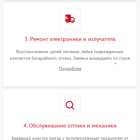
3. Ремонт электроники и излучателя
Восстановление цепей питания, пайка поврежденных
контактов батарейного отсека. Замена вышедшего из строя
светодиода или микросхемы управления яркостью. Очистка
Подробнее
платы от коррозии и нанесение защитного лака для
предотвращения замыканий.
4. Обслуживание оптики и механики
Бережная очистка линзы с полупрозрачным покрытием от