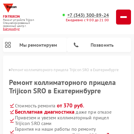
+7 (343) 300-89-24
FIX-TRIJICON
Ежедневно с 9:00 до 21:00
Ремонт устройств Trijicon
Специализированный
cервисный центр г.
Екатеринбург
Мы ремонтируем
Позвонить
бурге
Ремонт коллиматорного прицела Trijicon SRO в Екатеринбурге
Ремонт оптических прицелов Trijicon
Ремонт коллиматорного прицела
Trijicon SRO в Екатеринбурге
от 370 руб.
Стоимость ремонта
Бесплатная диагностика
даже при отказе
Привезем и увезем коллиматорный прицел
Trijicon SRO сами
Гарантия на наши работы по ремонту