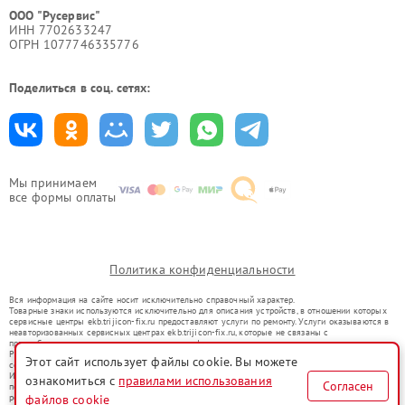
ООО "Русервис"
ИНН 7702633247
ОГРН 1077746335776
Поделиться в соц. сетях:
Мы принимаем
все формы оплаты
Политика конфиденциальности
Вся информация на сайте носит исключительно справочный характер.
Товарные знаки используются исключительно для описания устройств, в отношении которых
сервисные центры ekb.trijicon-fix.ru предоставляют услуги по ремонту. Услуги оказываются в
неавторизованных сервисных центрах ekb.trijicon-fix.ru, которые не связаны с
правообладателями товарных знаков или их официальными представителями.
Ремонт осуществляется для устройств, уже введенных в гражданский оборот в соответствии
Этот сайт использует файлы cookie. Вы можете
со статьей 1487 ГК РФ.
Использование товарных знаков не преследует цели индивидуализации услуг или введения
ознакомиться с
правилами использования
Согласен
потребителей в заблуждение, а служит для информирования о предоставляемых услугах по
ремонту техники указанных брендов.
файлов cookie