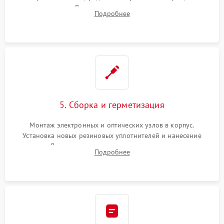
замена стекла. Восстановление или замена пружин и
Подробнее
резьбовых элементов в механизме ввода поправок для
устранения люфтов и сбоев пристрелки.
5. Сборка и герметизация
Монтаж электронных и оптических узлов в корпус.
Установка новых резиновых уплотнителей и нанесение
герметика. Для закрытых коллиматоров — вакуумирование и
Подробнее
заполнение инертным газом для исключения запотевания
линзы при перепадах температур.