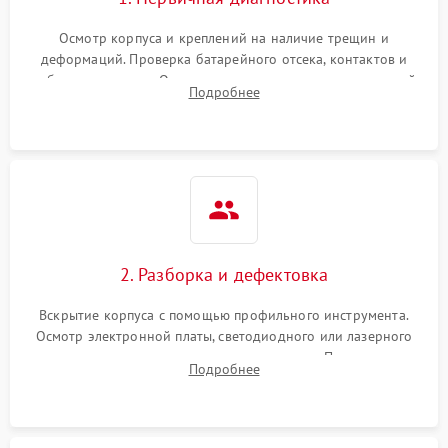
Неисправность системы
1000 ₽
Подробнее →
защиты от замыкания
Осмотр корпуса и креплений на наличие трещин и
деформаций. Проверка батарейного отсека, контактов и
Повреждение системы
работы излучателя. Оценка яркости и четкости прицельной
1000 ₽
Подробнее →
Подробнее
защиты от перегрузок
марки на разных режимах. Выявление проблем с
регулировкой поправок и целостностью линзы.
Неисправность системы
1000 ₽
Подробнее →
защиты от перегрева
Поломка системы защиты
1000 ₽
Подробнее →
от перенапряжения
2. Разборка и дефектовка
Поломка системы защиты
1000 ₽
Подробнее →
от замыкания
Вскрытие корпуса с помощью профильного инструмента.
Осмотр электронной платы, светодиодного или лазерного
излучателя, а также механизма выверки. Проверка
Подробнее
уплотнительных прокладок и выявление следов окисления
контактов или попадания влаги.