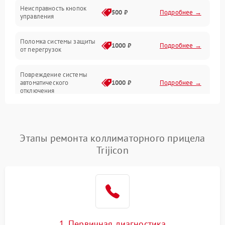
Неисправность кнопок
500 ₽
Подробнее →
управления
Прочие неисправности
Поломка системы защиты
Неисправность управления
1000 ₽
Подробнее →
от перегрузок
Повреждение системы
автоматического
1000 ₽
Подробнее →
отключения
Неисправность системы
защиты от короткого
1000 ₽
Подробнее →
замыкания
Этапы ремонта коллиматорного прицела
Trijicon
Повреждение системы
1000 ₽
Подробнее →
защиты от перегрева
Неисправность системы
защиты от
1000 ₽
Подробнее →
перенапряжения
1. Первичная диагностика