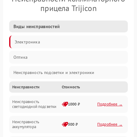
прицела Trijicon
Виды неисправностей
Электроника
Оптика
Неисправность подсветки и электроники
Неисправности
Стоимость
Неисправность изображения
Неисправность
Электропитание
1000 ₽
Подробнее →
светодиодной подсветки
Юстировка
Неисправность
500 ₽
Подробнее →
аккумулятора
Механические повреждения