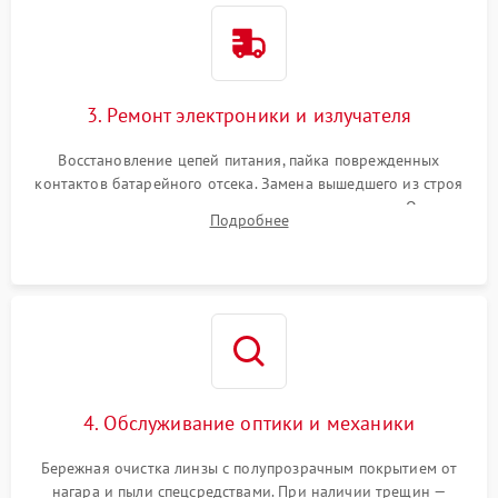
3. Ремонт электроники и излучателя
Восстановление цепей питания, пайка поврежденных
контактов батарейного отсека. Замена вышедшего из строя
светодиода или микросхемы управления яркостью. Очистка
Подробнее
платы от коррозии и нанесение защитного лака для
предотвращения замыканий.
4. Обслуживание оптики и механики
Бережная очистка линзы с полупрозрачным покрытием от
нагара и пыли спецсредствами. При наличии трещин —