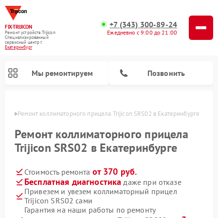
+7 (343) 300-89-24
FIX-TRIJICON
Ежедневно с 9:00 до 21:00
Ремонт устройств Trijicon
Специализированный
cервисный центр г.
Екатеринбург
Мы ремонтируем
Позвонить
бурге
Ремонт коллиматорного прицела Trijicon SRS02 в Екатеринбурге
Ремонт оптических прицелов Trijicon
Ремонт коллиматорного прицела
Trijicon SRS02 в Екатеринбурге
от 370 руб.
Стоимость ремонта
Бесплатная диагностика
даже при отказе
Привезем и увезем коллиматорный прицел
Trijicon SRS02 сами
Гарантия на наши работы по ремонту