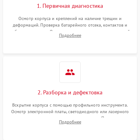
1. Первичная диагностика
Неисправность системы
1000 ₽
Подробнее →
защиты от замыкания
Осмотр корпуса и креплений на наличие трещин и
деформаций. Проверка батарейного отсека, контактов и
Повреждение системы
работы излучателя. Оценка яркости и четкости прицельной
1000 ₽
Подробнее →
Подробнее
защиты от перегрузок
марки на разных режимах. Выявление проблем с
регулировкой поправок и целостностью линзы.
Неисправность системы
1000 ₽
Подробнее →
защиты от перегрева
Поломка системы защиты
1000 ₽
Подробнее →
от перенапряжения
2. Разборка и дефектовка
Поломка системы защиты
1000 ₽
Подробнее →
от замыкания
Вскрытие корпуса с помощью профильного инструмента.
Осмотр электронной платы, светодиодного или лазерного
излучателя, а также механизма выверки. Проверка
Подробнее
уплотнительных прокладок и выявление следов окисления
контактов или попадания влаги.