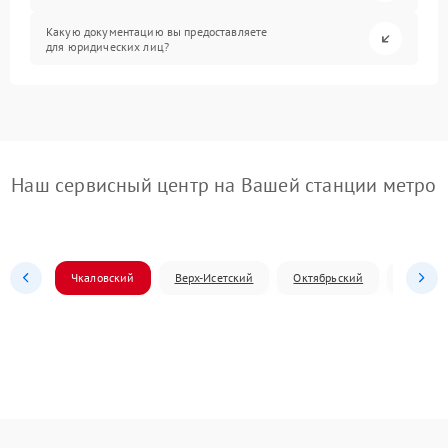
Какую документацию вы предоставляете
для юридических лиц?
Наш сервисный центр на Вашей станции метро
Чкаловский
Верх-Исетский
Октябрьский
Железн