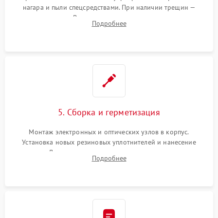
нагара и пыли спецсредствами. При наличии трещин —
замена стекла. Восстановление или замена пружин и
Подробнее
резьбовых элементов в механизме ввода поправок для
устранения люфтов и сбоев пристрелки.
5. Сборка и герметизация
Монтаж электронных и оптических узлов в корпус.
Установка новых резиновых уплотнителей и нанесение
герметика. Для закрытых коллиматоров — вакуумирование и
Подробнее
заполнение инертным газом для исключения запотевания
линзы при перепадах температур.