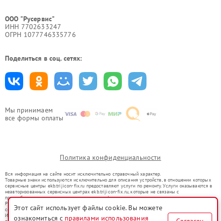
ООО "Русервис"
ИНН 7702633247
ОГРН 1077746335776
Поделиться в соц. сетях:
Мы принимаем
все формы оплаты
Политика конфиденциальности
Вся информация на сайте носит исключительно справочный характер.
Товарные знаки используются исключительно для описания устройств, в отношении которых
сервисные центры ekb.trijicon-fix.ru предоставляют услуги по ремонту. Услуги оказываются в
неавторизованных сервисных центрах ekb.trijicon-fix.ru, которые не связаны с
правообладателями товарных знаков или их официальными представителями.
Ремонт осуществляется для устройств, уже введенных в гражданский оборот в соответствии
Этот сайт использует файлы cookie. Вы можете
со статьей 1487 ГК РФ.
Использование товарных знаков не преследует цели индивидуализации услуг или введения
ознакомиться с
правилами использования
Согласен