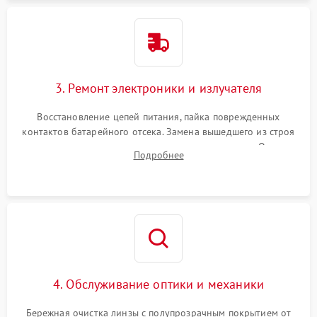
3. Ремонт электроники и излучателя
Восстановление цепей питания, пайка поврежденных
контактов батарейного отсека. Замена вышедшего из строя
светодиода или микросхемы управления яркостью. Очистка
Подробнее
платы от коррозии и нанесение защитного лака для
предотвращения замыканий.
4. Обслуживание оптики и механики
Бережная очистка линзы с полупрозрачным покрытием от