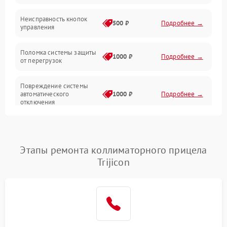
Механические повреждения
Неисправность кнопок
500 ₽
Подробнее →
управления
Прочие неисправности
Поломка системы защиты
Неисправность управления
1000 ₽
Подробнее →
от перегрузок
Повреждение системы
автоматического
1000 ₽
Подробнее →
отключения
Неисправность системы
защиты от короткого
1000 ₽
Подробнее →
замыкания
Этапы ремонта коллиматорного прицела
Trijicon
Повреждение системы
1000 ₽
Подробнее →
защиты от перегрева
Неисправность системы
защиты от
1000 ₽
Подробнее →
перенапряжения