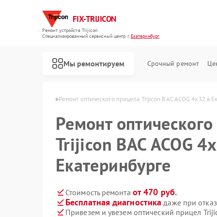
FIX-TRIJICON
Ремонт устройств Trijicon
Специализированный cервисный центр г.
Екатеринбург
Мы ремонтируем
Срочный ремонт
Це
Ремонт коллиматорных прицелов Trijicon
con в Екатеринбурге
Ремонт оптического прицела Trijicon BAC ACOG 4x32 в Е
Ремонт оптического
Trijicon BAC ACOG 4
Екатеринбурге
от 470 руб.
Стоимость ремонта
Бесплатная диагностика
даже при отказ
Привезем и увезем оптический прицел Trij