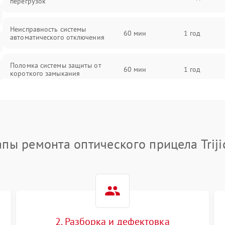
перегрузок
Неисправность системы
60 мин
1 год
автоматического отключения
Поломка системы защиты от
60 мин
1 год
короткого замыкания
Повреждение системы защиты от
60 мин
1 год
перегрева
Неисправность системы защиты от
апы ремонта оптического прицела Triji
60 мин
1 год
перенапряжения
Неисправность системы защиты от
60 мин
1 год
замыкания
Неисправность системы защиты от
60 мин
1 год
перегрева
2. Разборка и дефектовка