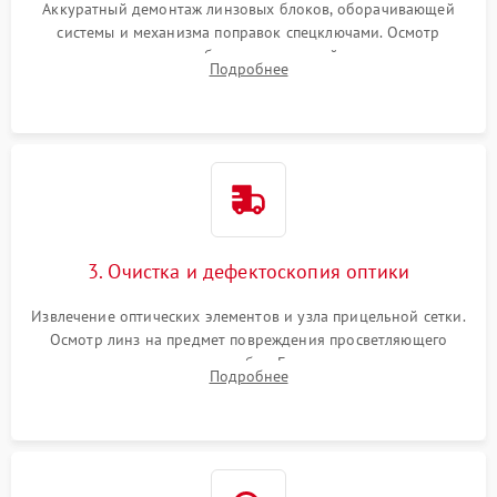
Аккуратный демонтаж линзовых блоков, оборачивающей
системы и механизма поправок спецключами. Осмотр
внутренних резьбовых соединений, пружин и
Подробнее
уплотнительных колец. Поиск причин люфта, смещения
точки попадания или заклинивания подвижных частей.
3. Очистка и дефектоскопия оптики
Извлечение оптических элементов и узла прицельной сетки.
Осмотр линз на предмет повреждения просветляющего
покрытия или появления грибка. Бережная очистка стекол
Подробнее
спецрастворами. Проверка целостности гравированной
сетки и модуля ее подсветки.