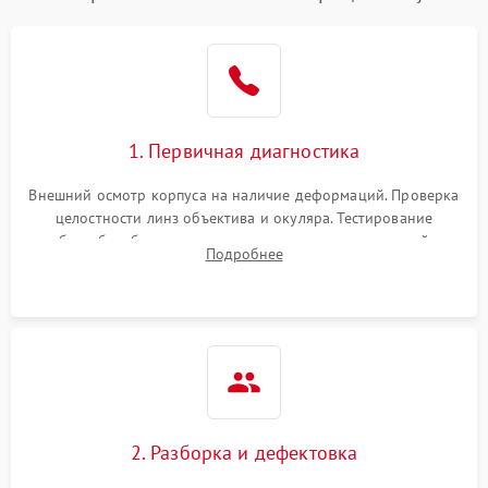
1. Первичная диагностика
Внешний осмотр корпуса на наличие деформаций. Проверка
целостности линз объектива и окуляра. Тестирование
работы барабанчиков ввода поправок, кольца отстройки
Подробнее
параллакса и зума. Выявление сколов, внутренних
загрязнений и нарушений герметичности.
2. Разборка и дефектовка