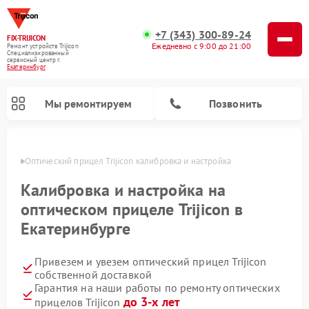
+7 (343) 300-89-24
FIX-TRIJICON
Ежедневно с 9:00 до 21:00
Ремонт устройств Trijicon
Специализированный
cервисный центр г.
Екатеринбург
Мы ремонтируем
Позвонить
бурге
Оптический прицел Trijicon калибровка и настройка
Ремонт коллиматорных прицелов Trijicon
Калибровка и настройка на
оптическом прицеле Trijicon в
Екатеринбурге
Привезем и увезем оптический прицел Trijicon
собственной доставкой
Гарантия на наши работы по ремонту оптических
до 3-х лет
прицелов Trijicon