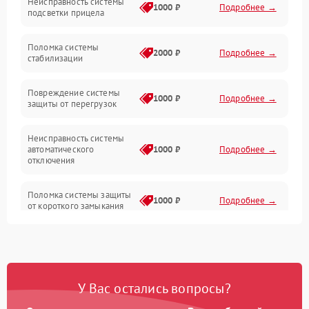
Неисправность системы
Неисправность фокусировки и оптики
1000 ₽
Подробнее →
подсветки прицела
Неисправность подсветки и электроники
Поломка системы
2000 ₽
Подробнее →
стабилизации
Прочие неисправности
Повреждение системы
1000 ₽
Подробнее →
защиты от перегрузок
Электропитание
Неисправность системы
Механика
автоматического
1000 ₽
Подробнее →
отключения
Управление
Поломка системы защиты
1000 ₽
Подробнее →
от короткого замыкания
Корпус/Герметичность
Повреждение системы
Датчики
1000 ₽
Подробнее →
защиты от перегрева
У Вас остались вопросы?
Неисправность системы
защиты от
1000 ₽
Подробнее →
перенапряжения