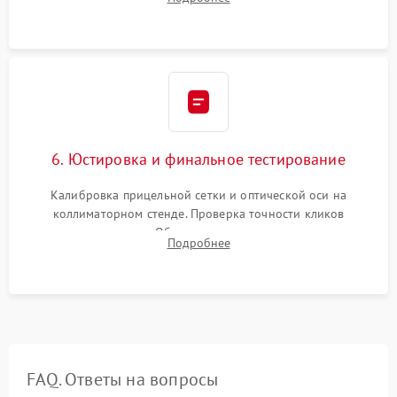
и заполнение его осушенным азотом или аргоном для
защиты линз от внутреннего запотевания.
6. Юстировка и финальное тестирование
Калибровка прицельной сетки и оптической оси на
коллиматорном стенде. Проверка точности кликов
механизма поправок. Обязательное испытание прицела на
Подробнее
ударном стенде для проверки устойчивости к отдаче и
гарантии сохранения точки пристрелки.
FAQ. Ответы на вопросы