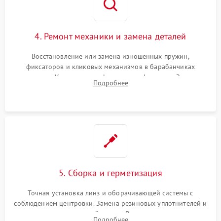
4. Ремонт механики и замена деталей
Восстановление или замена изношенных пружин,
фиксаторов и кликовых механизмов в барабанчиках
поправок. Устранение люфтов в трансфокаторе. Замена
Подробнее
поврежденных линз, разбитой сетки или восстановление
контактов в цепи подсветки прицельной марки.
5. Сборка и герметизация
Точная установка линз и оборачивающей системы с
соблюдением центровки. Замена резиновых уплотнителей и
нанесение влагозащитной смазки. Вакуумирование корпуса
Подробнее