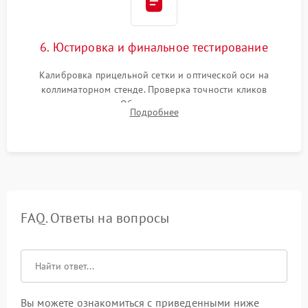
6. Юстировка и финальное тестирование
Калибровка прицельной сетки и оптической оси на
коллиматорном стенде. Проверка точности кликов
механизма поправок. Обязательное испытание прицела на
Подробнее
ударном стенде для проверки устойчивости к отдаче и
гарантии сохранения точки пристрелки.
FAQ. Ответы на вопросы
Вы можете ознакомиться с приведенными ниже