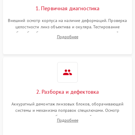
1. Первичная диагностика
Внешний осмотр корпуса на наличие деформаций. Проверка
целостности линз объектива и окуляра. Тестирование
работы барабанчиков ввода поправок, кольца отстройки
Подробнее
параллакса и зума. Выявление сколов, внутренних
загрязнений и нарушений герметичности.
2. Разборка и дефектовка
Аккуратный демонтаж линзовых блоков, оборачивающей
системы и механизма поправок спецключами. Осмотр
внутренних резьбовых соединений, пружин и
Подробнее
уплотнительных колец. Поиск причин люфта, смещения
точки попадания или заклинивания подвижных частей.