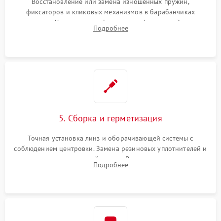
Восстановление или замена изношенных пружин,
фиксаторов и кликовых механизмов в барабанчиках
поправок. Устранение люфтов в трансфокаторе. Замена
Подробнее
поврежденных линз, разбитой сетки или восстановление
контактов в цепи подсветки прицельной марки.
5. Сборка и герметизация
Точная установка линз и оборачивающей системы с
соблюдением центровки. Замена резиновых уплотнителей и
нанесение влагозащитной смазки. Вакуумирование корпуса
Подробнее
и заполнение его осушенным азотом или аргоном для
защиты линз от внутреннего запотевания.