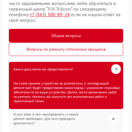
часто задаваемыми вопросами, либо обратиться в
сервисный центр “FIX-Trijicon” по следующему
телефону
+7 (343) 300-89-24
если не нашли ответ на
свой вопрос.
Общие вопросы
Вопросы по ремонту оптических прицелов
Какие документы вы предоставляете?
На этапе приема устройства на диагностику и последующий
ремонт вам будет предоставлен заказ-наряд с указанием страховых
обязательств на ваше устройство. Далее, после выполнения работ
по ремонту техники, вы получите акт выполненных работ и
гарантийный талон.
Я уже знаю в чем неисправность и какой
ремонт необходим. Для чего проводить
диагностику?