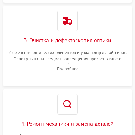
3. Очистка и дефектоскопия оптики
Извлечение оптических элементов и узла прицельной сетки.
Осмотр линз на предмет повреждения просветляющего
покрытия или появления грибка. Бережная очистка стекол
Подробнее
спецрастворами. Проверка целостности гравированной
сетки и модуля ее подсветки.
4. Ремонт механики и замена деталей