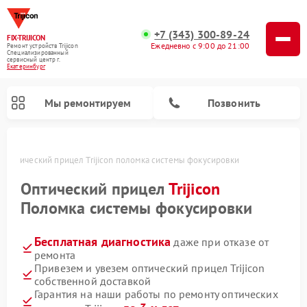
+7 (343) 300-89-24
FIX-TRIJICON
Ежедневно с 9:00 до 21:00
Ремонт устройств Trijicon
Специализированный
cервисный центр г.
Екатеринбург
Мы ремонтируем
Позвонить
е
Оптический прицел Trijicon поломка системы фокусировки
Ремонт коллиматорных прицелов Trijicon
Оптический прицел
Trijicon
Поломка системы фокусировки
Бесплатная диагностика
даже при отказе от
ремонта
Привезем и увезем оптический прицел Trijicon
собственной доставкой
Гарантия на наши работы по ремонту оптических