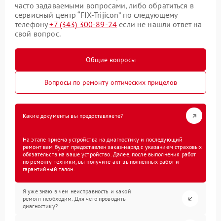
часто задаваемыми вопросами, либо обратиться в
сервисный центр “FIX-Trijicon” по следующему
телефону
+7 (343) 300-89-24
если не нашли ответ на
свой вопрос.
Общие вопросы
Вопросы по ремонту оптических прицелов
Какие документы вы предоставляете?
На этапе приема устройства на диагностику и последующий
ремонт вам будет предоставлен заказ-наряд с указанием страховых
обязательств на ваше устройство. Далее, после выполнения работ
по ремонту техники, вы получите акт выполненных работ и
гарантийный талон.
Я уже знаю в чем неисправность и какой
ремонт необходим. Для чего проводить
диагностику?