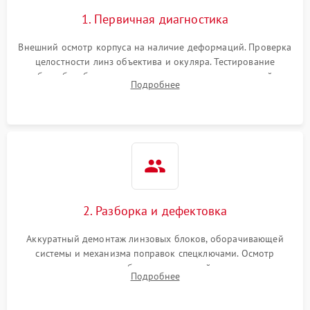
1. Первичная диагностика
Внешний осмотр корпуса на наличие деформаций. Проверка
целостности линз объектива и окуляра. Тестирование
работы барабанчиков ввода поправок, кольца отстройки
Подробнее
параллакса и зума. Выявление сколов, внутренних
загрязнений и нарушений герметичности.
2. Разборка и дефектовка
Аккуратный демонтаж линзовых блоков, оборачивающей
системы и механизма поправок спецключами. Осмотр
внутренних резьбовых соединений, пружин и
Подробнее
уплотнительных колец. Поиск причин люфта, смещения
точки попадания или заклинивания подвижных частей.