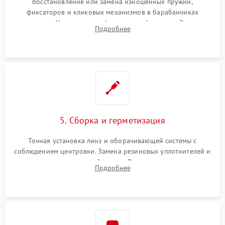
Восстановление или замена изношенных пружин,
фиксаторов и кликовых механизмов в барабанчиках
поправок. Устранение люфтов в трансфокаторе. Замена
Подробнее
поврежденных линз, разбитой сетки или восстановление
контактов в цепи подсветки прицельной марки.
5. Сборка и герметизация
Точная установка линз и оборачивающей системы с
соблюдением центровки. Замена резиновых уплотнителей и
нанесение влагозащитной смазки. Вакуумирование корпуса
Подробнее
и заполнение его осушенным азотом или аргоном для
защиты линз от внутреннего запотевания.