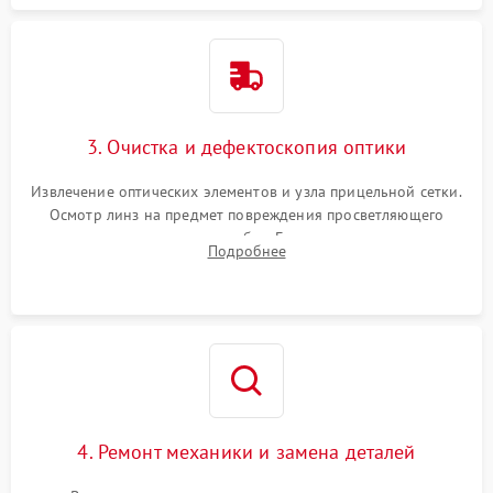
3. Очистка и дефектоскопия оптики
Извлечение оптических элементов и узла прицельной сетки.
Осмотр линз на предмет повреждения просветляющего
покрытия или появления грибка. Бережная очистка стекол
Подробнее
спецрастворами. Проверка целостности гравированной
сетки и модуля ее подсветки.
4. Ремонт механики и замена деталей