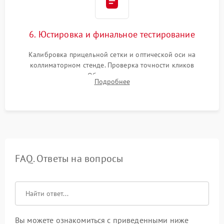
6. Юстировка и финальное тестирование
Калибровка прицельной сетки и оптической оси на
коллиматорном стенде. Проверка точности кликов
механизма поправок. Обязательное испытание прицела на
Подробнее
ударном стенде для проверки устойчивости к отдаче и
гарантии сохранения точки пристрелки.
FAQ. Ответы на вопросы
Вы можете ознакомиться с приведенными ниже