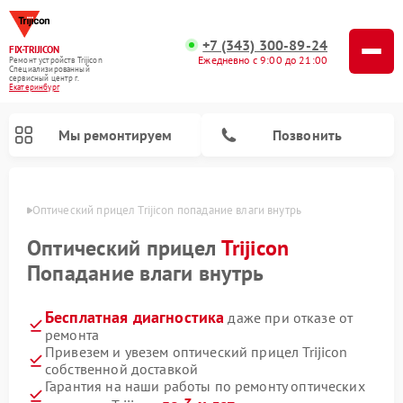
+7 (343) 300-89-24
FIX-TRIJICON
Ежедневно с 9:00 до 21:00
Ремонт устройств Trijicon
Специализированный
cервисный центр г.
Екатеринбург
Мы ремонтируем
Позвонить
бурге
Оптический прицел Trijicon попадание влаги внутрь
Ремонт коллиматорных прицелов Trijicon
Оптический прицел
Trijicon
Попадание влаги внутрь
Бесплатная диагностика
даже при отказе от
ремонта
Привезем и увезем оптический прицел Trijicon
собственной доставкой
Гарантия на наши работы по ремонту оптических