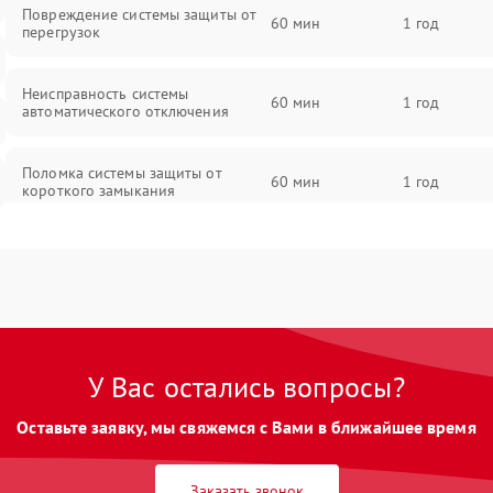
Повреждение системы защиты от
60 мин
1 год
перегрузок
Неисправность системы
60 мин
1 год
автоматического отключения
Поломка системы защиты от
60 мин
1 год
короткого замыкания
Повреждение системы защиты от
60 мин
1 год
перегрева
Неисправность системы защиты от
60 мин
1 год
перенапряжения
У Вас остались вопросы?
Неисправность системы защиты от
60 мин
1 год
Оставьте заявку, мы свяжемся с Вами в ближайшее время
замыкания
Неисправность системы защиты от
Заказать звонок