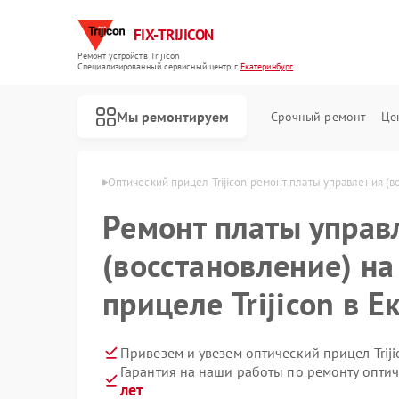
FIX-TRIJICON
Ремонт устройств Trijicon
Специализированный cервисный центр г.
Екатеринбург
Мы ремонтируем
Срочный ремонт
Це
Ремонт коллиматорных прицелов Trijicon
con в Екатеринбурге
Оптический прицел Trijicon ремонт платы управления (в
Ремонт платы управ
(восстановление) н
прицеле Trijicon в 
Привезем и увезем оптический прицел Trij
Гарантия на наши работы по ремонту оптич
лет