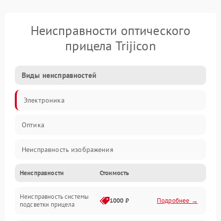
Неисправности оптического
прицела Trijicon
Виды неисправностей
Электроника
Оптика
Неисправность изображения
Неисправности
Стоимость
Механические повреждения
Неисправность системы
Неисправность фокусировки и оптики
1000 ₽
Подробнее →
подсветки прицела