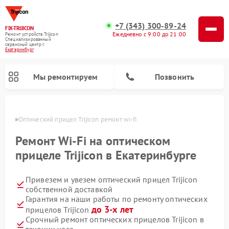
+7 (343) 300-89-24
FIX-TRIJICON
Ежедневно с 9:00 до 21:00
Ремонт устройств Trijicon
Специализированный
cервисный центр г.
Екатеринбург
Мы ремонтируем
Позвонить
бурге
Оптический прицел Trijicon ремонт wi-fi
Ремонт коллиматорных прицелов Trijicon
Ремонт Wi-Fi на оптическом
прицеле Trijicon в Екатеринбурге
Привезем и увезем оптический прицел Trijicon
собственной доставкой
Гарантия на наши работы по ремонту оптических
до 3-х лет
прицелов Trijicon
Срочный ремонт оптических прицелов Trijicon в