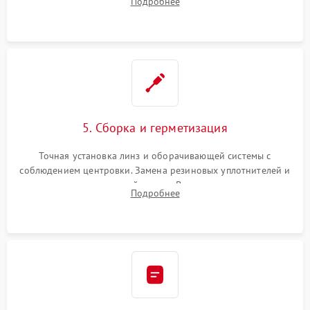
Подробнее
поврежденных линз, разбитой сетки или восстановление
контактов в цепи подсветки прицельной марки.
5. Сборка и герметизация
Точная установка линз и оборачивающей системы с
соблюдением центровки. Замена резиновых уплотнителей и
нанесение влагозащитной смазки. Вакуумирование корпуса
Подробнее
и заполнение его осушенным азотом или аргоном для
защиты линз от внутреннего запотевания.