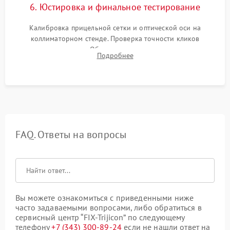
6. Юстировка и финальное тестирование
Калибровка прицельной сетки и оптической оси на
коллиматорном стенде. Проверка точности кликов
механизма поправок. Обязательное испытание прицела на
Подробнее
ударном стенде для проверки устойчивости к отдаче и
гарантии сохранения точки пристрелки.
FAQ. Ответы на вопросы
Вы можете ознакомиться с приведенными ниже
часто задаваемыми вопросами, либо обратиться в
сервисный центр “FIX-Trijicon” по следующему
телефону
+7 (343) 300-89-24
если не нашли ответ на