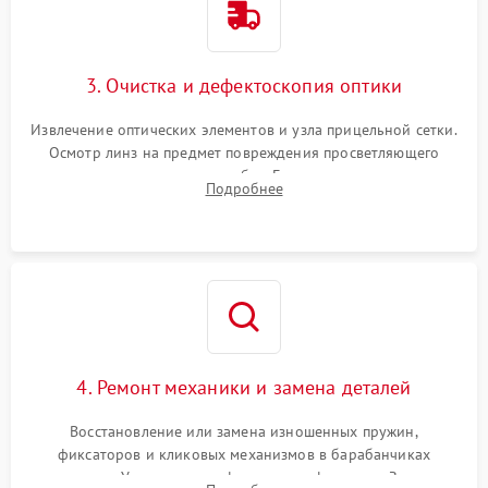
3. Очистка и дефектоскопия оптики
Извлечение оптических элементов и узла прицельной сетки.
Осмотр линз на предмет повреждения просветляющего
покрытия или появления грибка. Бережная очистка стекол
Подробнее
спецрастворами. Проверка целостности гравированной
сетки и модуля ее подсветки.
4. Ремонт механики и замена деталей
Восстановление или замена изношенных пружин,
фиксаторов и кликовых механизмов в барабанчиках
поправок. Устранение люфтов в трансфокаторе. Замена