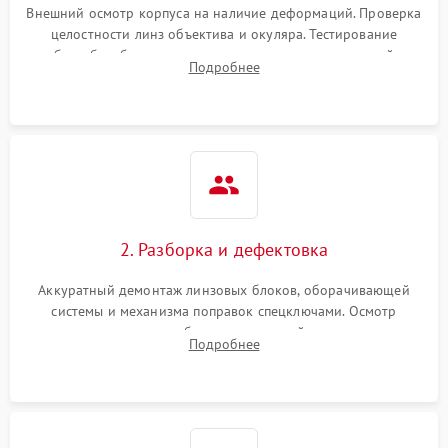
Внешний осмотр корпуса на наличие деформаций. Проверка
целостности линз объектива и окуляра. Тестирование
работы барабанчиков ввода поправок, кольца отстройки
Подробнее
параллакса и зума. Выявление сколов, внутренних
загрязнений и нарушений герметичности.
2. Разборка и дефектовка
Аккуратный демонтаж линзовых блоков, оборачивающей
системы и механизма поправок спецключами. Осмотр
внутренних резьбовых соединений, пружин и
Подробнее
уплотнительных колец. Поиск причин люфта, смещения
точки попадания или заклинивания подвижных частей.