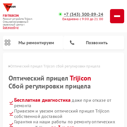
+7 (343) 300-89-24
FIX-TRIJICON
Ежедневно с 9:00 до 21:00
Ремонт устройств Trijicon
Специализированный
cервисный центр г.
Екатеринбург
Мы ремонтируем
Позвонить
бурге
Оптический прицел Trijicon сбой регулировки прицела
Ремонт коллиматорных прицелов Trijicon
Оптический прицел
Trijicon
Сбой регулировки прицела
Бесплатная диагностика
даже при отказе от
ремонта
Привезем и увезем оптический прицел Trijicon
собственной доставкой
Гарантия на наши работы по ремонту оптических