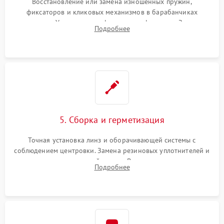
Восстановление или замена изношенных пружин,
фиксаторов и кликовых механизмов в барабанчиках
поправок. Устранение люфтов в трансфокаторе. Замена
Подробнее
поврежденных линз, разбитой сетки или восстановление
контактов в цепи подсветки прицельной марки.
5. Сборка и герметизация
Точная установка линз и оборачивающей системы с
соблюдением центровки. Замена резиновых уплотнителей и
нанесение влагозащитной смазки. Вакуумирование корпуса
Подробнее
и заполнение его осушенным азотом или аргоном для
защиты линз от внутреннего запотевания.