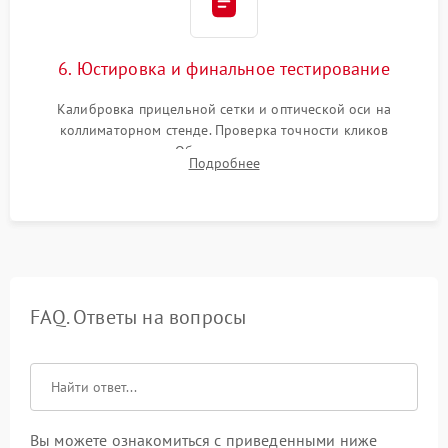
6. Юстировка и финальное тестирование
Калибровка прицельной сетки и оптической оси на
коллиматорном стенде. Проверка точности кликов
механизма поправок. Обязательное испытание прицела на
Подробнее
ударном стенде для проверки устойчивости к отдаче и
гарантии сохранения точки пристрелки.
FAQ. Ответы на вопросы
Вы можете ознакомиться с приведенными ниже