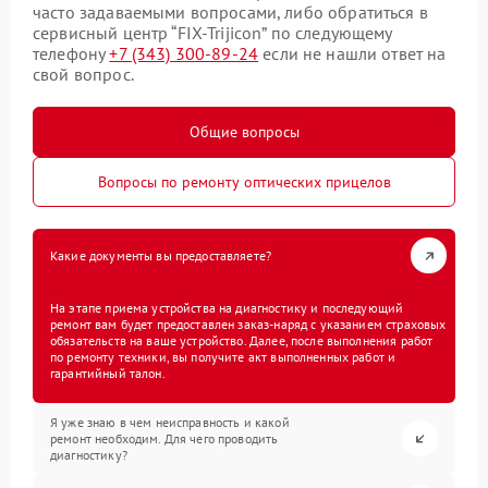
часто задаваемыми вопросами, либо обратиться в
сервисный центр “FIX-Trijicon” по следующему
телефону
+7 (343) 300-89-24
если не нашли ответ на
свой вопрос.
Общие вопросы
Вопросы по ремонту оптических прицелов
Какие документы вы предоставляете?
На этапе приема устройства на диагностику и последующий
ремонт вам будет предоставлен заказ-наряд с указанием страховых
обязательств на ваше устройство. Далее, после выполнения работ
по ремонту техники, вы получите акт выполненных работ и
гарантийный талон.
Я уже знаю в чем неисправность и какой
ремонт необходим. Для чего проводить
диагностику?