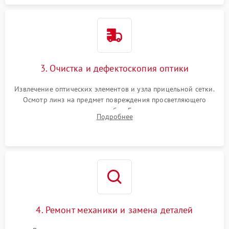
3. Очистка и дефектоскопия оптики
Извлечение оптических элементов и узла прицельной сетки.
Осмотр линз на предмет повреждения просветляющего
покрытия или появления грибка. Бережная очистка стекол
Подробнее
спецрастворами. Проверка целостности гравированной
сетки и модуля ее подсветки.
4. Ремонт механики и замена деталей