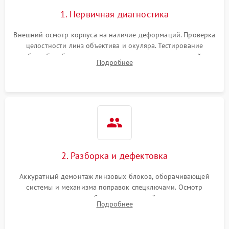
1. Первичная диагностика
Внешний осмотр корпуса на наличие деформаций. Проверка
целостности линз объектива и окуляра. Тестирование
работы барабанчиков ввода поправок, кольца отстройки
Подробнее
параллакса и зума. Выявление сколов, внутренних
загрязнений и нарушений герметичности.
2. Разборка и дефектовка
Аккуратный демонтаж линзовых блоков, оборачивающей
системы и механизма поправок спецключами. Осмотр
внутренних резьбовых соединений, пружин и
Подробнее
уплотнительных колец. Поиск причин люфта, смещения
точки попадания или заклинивания подвижных частей.