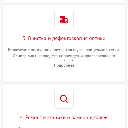
3. Очистка и дефектоскопия оптики
Извлечение оптических элементов и узла прицельной сетки.
Осмотр линз на предмет повреждения просветляющего
покрытия или появления грибка. Бережная очистка стекол
Подробнее
спецрастворами. Проверка целостности гравированной
сетки и модуля ее подсветки.
4. Ремонт механики и замена деталей