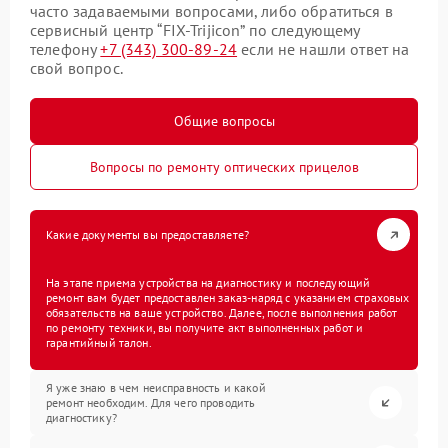
часто задаваемыми вопросами, либо обратиться в
сервисный центр “FIX-Trijicon” по следующему
телефону
+7 (343) 300-89-24
если не нашли ответ на
свой вопрос.
Общие вопросы
Вопросы по ремонту оптических прицелов
Какие документы вы предоставляете?
На этапе приема устройства на диагностику и последующий
ремонт вам будет предоставлен заказ-наряд с указанием страховых
обязательств на ваше устройство. Далее, после выполнения работ
по ремонту техники, вы получите акт выполненных работ и
гарантийный талон.
Я уже знаю в чем неисправность и какой
ремонт необходим. Для чего проводить
диагностику?