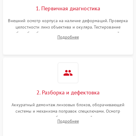
1. Первичная диагностика
Внешний осмотр корпуса на наличие деформаций. Проверка
целостности линз объектива и окуляра. Тестирование
работы барабанчиков ввода поправок, кольца отстройки
Подробнее
параллакса и зума. Выявление сколов, внутренних
загрязнений и нарушений герметичности.
2. Разборка и дефектовка
Аккуратный демонтаж линзовых блоков, оборачивающей
системы и механизма поправок спецключами. Осмотр
внутренних резьбовых соединений, пружин и
Подробнее
уплотнительных колец. Поиск причин люфта, смещения
точки попадания или заклинивания подвижных частей.