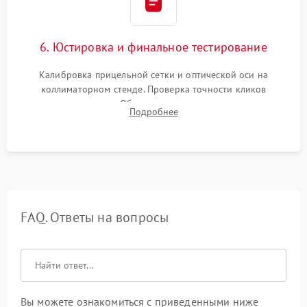
6. Юстировка и финальное тестирование
Калибровка прицельной сетки и оптической оси на
коллиматорном стенде. Проверка точности кликов
механизма поправок. Обязательное испытание прицела на
Подробнее
ударном стенде для проверки устойчивости к отдаче и
гарантии сохранения точки пристрелки.
FAQ. Ответы на вопросы
Вы можете ознакомиться с приведенными ниже