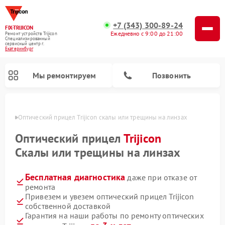
+7 (343) 300-89-24
FIX-TRIJICON
Ежедневно с 9:00 до 21:00
Ремонт устройств Trijicon
Специализированный
cервисный центр г.
Екатеринбург
Мы ремонтируем
Позвонить
бурге
Оптический прицел Trijicon скалы или трещины на линзах
Ремонт коллиматорных прицелов Trijicon
Оптический прицел
Trijicon
Скалы или трещины на линзах
Бесплатная диагностика
даже при отказе от
ремонта
Привезем и увезем оптический прицел Trijicon
собственной доставкой
Гарантия на наши работы по ремонту оптических