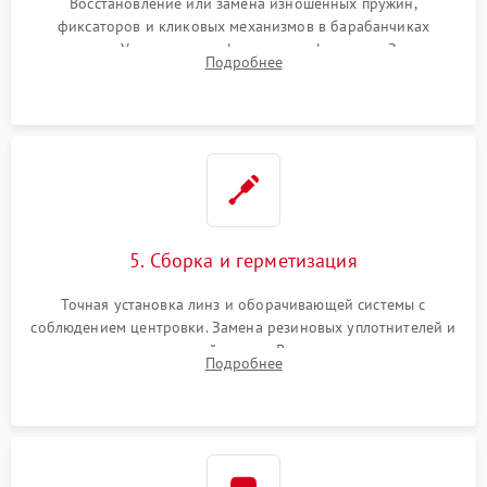
Восстановление или замена изношенных пружин,
фиксаторов и кликовых механизмов в барабанчиках
поправок. Устранение люфтов в трансфокаторе. Замена
Подробнее
поврежденных линз, разбитой сетки или восстановление
контактов в цепи подсветки прицельной марки.
5. Сборка и герметизация
Точная установка линз и оборачивающей системы с
соблюдением центровки. Замена резиновых уплотнителей и
нанесение влагозащитной смазки. Вакуумирование корпуса
Подробнее
и заполнение его осушенным азотом или аргоном для
защиты линз от внутреннего запотевания.