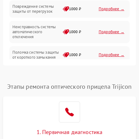
Повреждение системы
1000 ₽
Подробнее →
защиты от перегрузок
Электропитание
Неисправность системы
Механика
автоматического
1000 ₽
Подробнее →
отключения
Управление
Поломка системы защиты
1000 ₽
Подробнее →
от короткого замыкания
Корпус/Герметичность
Повреждение системы
Датчики
1000 ₽
Подробнее →
защиты от перегрева
Этапы ремонта оптического прицела Trijicon
Неисправность системы
защиты от
1000 ₽
Подробнее →
перенапряжения
Неисправность системы
1000 ₽
Подробнее →
защиты от замыкания
1. Первичная диагностика