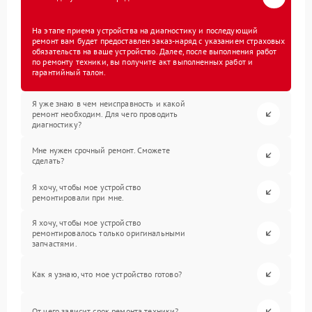
На этапе приема устройства на диагностику и последующий
ремонт вам будет предоставлен заказ-наряд с указанием страховых
обязательств на ваше устройство. Далее, после выполнения работ
по ремонту техники, вы получите акт выполненных работ и
гарантийный талон.
Я уже знаю в чем неисправность и какой
ремонт необходим. Для чего проводить
диагностику?
Мне нужен срочный ремонт. Сможете
сделать?
Я хочу, чтобы мое устройство
ремонтировали при мне.
Я хочу, чтобы мое устройство
ремонтировалось только оригинальными
запчастями.
Как я узнаю, что мое устройство готово?
От чего зависит срок ремонта техники?