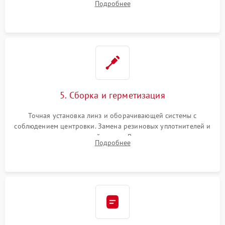
Подробнее
поврежденных линз, разбитой сетки или восстановление
контактов в цепи подсветки прицельной марки.
5. Сборка и герметизация
Точная установка линз и оборачивающей системы с
соблюдением центровки. Замена резиновых уплотнителей и
нанесение влагозащитной смазки. Вакуумирование корпуса
Подробнее
и заполнение его осушенным азотом или аргоном для
защиты линз от внутреннего запотевания.