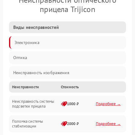
прицела Trijicon
Виды неисправностей
Электроника
Оптика
Неисправность изображения
Неисправности
Стоимость
Механические повреждения
Неисправность системы
Неисправность фокусировки и оптики
1000 ₽
Подробнее →
подсветки прицела
Неисправность подсветки и электроники
Поломка системы
2000 ₽
Подробнее →
стабилизации
Прочие неисправности