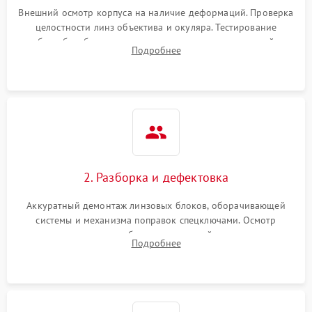
Неисправность системы
1000 ₽
Подробнее →
защиты от перегрева
Внешний осмотр корпуса на наличие деформаций. Проверка
целостности линз объектива и окуляра. Тестирование
работы барабанчиков ввода поправок, кольца отстройки
Поломка системы защиты
Подробнее
1000 ₽
Подробнее →
параллакса и зума. Выявление сколов, внутренних
от перенапряжения
загрязнений и нарушений герметичности.
Поломка системы защиты
1000 ₽
Подробнее →
от замыкания
2. Разборка и дефектовка
Аккуратный демонтаж линзовых блоков, оборачивающей
системы и механизма поправок спецключами. Осмотр
внутренних резьбовых соединений, пружин и
Подробнее
уплотнительных колец. Поиск причин люфта, смещения
точки попадания или заклинивания подвижных частей.