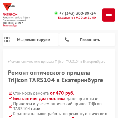
+7 (343) 300-89-24
FIX-TRIJICON
Ежедневно с 9:00 до 21:00
Ремонт устройств Trijicon
Специализированный
cервисный центр г.
Екатеринбург
Мы ремонтируем
Позвонить
бурге
Ремонт оптического прицела Trijicon TARS104 в Екатеринбурге
Ремонт коллиматорных прицелов Trijicon
Ремонт оптического прицела
Trijicon TARS104 в Екатеринбурге
от 470 руб.
Стоимость ремонта
Бесплатная диагностика
даже при отказе
Привезем и увезем оптический прицел Trijicon
TARS104 сами
Гарантия на наши работы по ремонту оптических