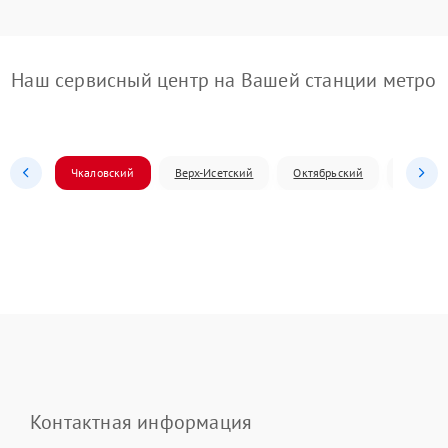
Наш сервисный центр на Вашей станции метро
Чкаловский
Верх-Исетский
Октябрьский
Железн
Контактная информация