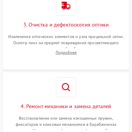
3. Очистка и дефектоскопия оптики
Извлечение оптических элементов и узла прицельной сетки.
Осмотр линз на предмет повреждения просветляющего
покрытия или появления грибка. Бережная очистка стекол
Подробнее
спецрастворами. Проверка целостности гравированной
сетки и модуля ее подсветки.
4. Ремонт механики и замена деталей
Восстановление или замена изношенных пружин,
фиксаторов и кликовых механизмов в барабанчиках
поправок. Устранение люфтов в трансфокаторе. Замена