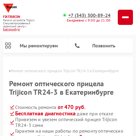
+7 (343) 300-89-24
FIX-TRIJICON
Ежедневно с 9:00 до 21:00
Ремонт устройств Trijicon
Специализированный
cервисный центр г.
Екатеринбург
Мы ремонтируем
Позвонить
бурге
Ремонт оптического прицела Trijicon TR24-3 в Екатеринбурге
Ремонт коллиматорных прицелов Trijicon
Ремонт оптического прицела
Trijicon TR24-3 в Екатеринбурге
от 470 руб.
Стоимость ремонта
Бесплатная диагностика
даже при отказе
Привезем и увезем оптический прицел Trijicon
TR24-3 сами
Гарантия на наши работы по ремонту оптических