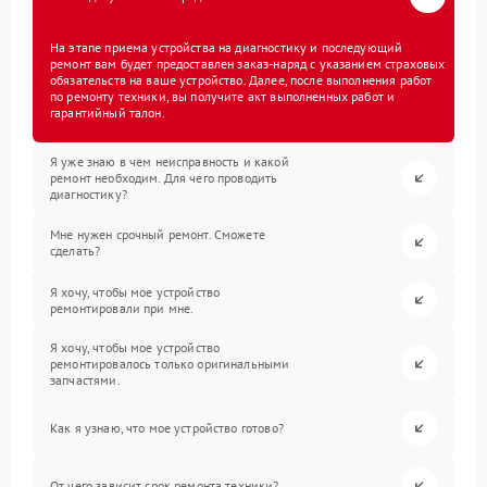
На этапе приема устройства на диагностику и последующий
ремонт вам будет предоставлен заказ-наряд с указанием страховых
обязательств на ваше устройство. Далее, после выполнения работ
по ремонту техники, вы получите акт выполненных работ и
гарантийный талон.
Я уже знаю в чем неисправность и какой
ремонт необходим. Для чего проводить
диагностику?
Мне нужен срочный ремонт. Сможете
сделать?
Я хочу, чтобы мое устройство
ремонтировали при мне.
Я хочу, чтобы мое устройство
ремонтировалось только оригинальными
запчастями.
Как я узнаю, что мое устройство готово?
От чего зависит срок ремонта техники?