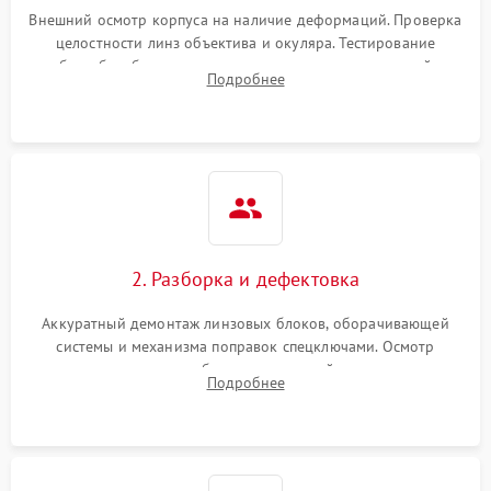
Неисправность системы
1000 ₽
Подробнее →
защиты от перегрева
Внешний осмотр корпуса на наличие деформаций. Проверка
целостности линз объектива и окуляра. Тестирование
работы барабанчиков ввода поправок, кольца отстройки
Поломка системы защиты
Подробнее
1000 ₽
Подробнее →
параллакса и зума. Выявление сколов, внутренних
от перенапряжения
загрязнений и нарушений герметичности.
Поломка системы защиты
1000 ₽
Подробнее →
от замыкания
2. Разборка и дефектовка
Аккуратный демонтаж линзовых блоков, оборачивающей
системы и механизма поправок спецключами. Осмотр
внутренних резьбовых соединений, пружин и
Подробнее
уплотнительных колец. Поиск причин люфта, смещения
точки попадания или заклинивания подвижных частей.