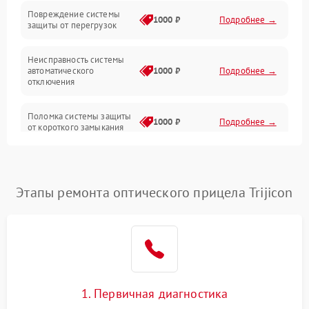
Повреждение системы
1000 ₽
Подробнее →
защиты от перегрузок
Электропитание
Неисправность системы
Механика
автоматического
1000 ₽
Подробнее →
отключения
Управление
Поломка системы защиты
1000 ₽
Подробнее →
от короткого замыкания
Корпус/Герметичность
Повреждение системы
Датчики
1000 ₽
Подробнее →
защиты от перегрева
Этапы ремонта оптического прицела Trijicon
Неисправность системы
защиты от
1000 ₽
Подробнее →
перенапряжения
Неисправность системы
1000 ₽
Подробнее →
защиты от замыкания
1. Первичная диагностика