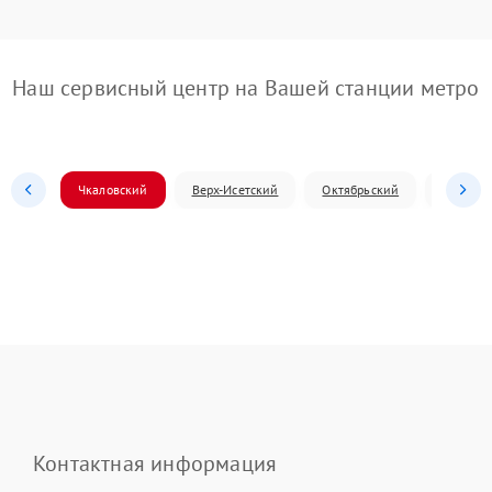
Наш сервисный центр на Вашей станции метро
Чкаловский
Верх-Исетский
Октябрьский
Железн
Контактная информация