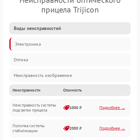
прицела Trijicon
Виды неисправностей
Электроника
Оптика
Неисправность изображения
Неисправности
Стоимость
Механические повреждения
Неисправность системы
Неисправность фокусировки и оптики
1000 ₽
Подробнее →
подсветки прицела
Неисправность подсветки и электроники
Поломка системы
2000 ₽
Подробнее →
стабилизации
Прочие неисправности