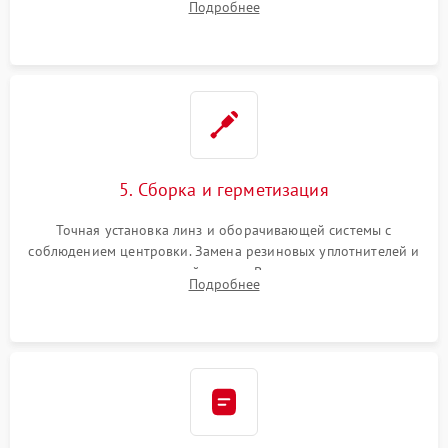
Подробнее
поврежденных линз, разбитой сетки или восстановление
контактов в цепи подсветки прицельной марки.
5. Сборка и герметизация
Точная установка линз и оборачивающей системы с
соблюдением центровки. Замена резиновых уплотнителей и
нанесение влагозащитной смазки. Вакуумирование корпуса
Подробнее
и заполнение его осушенным азотом или аргоном для
защиты линз от внутреннего запотевания.