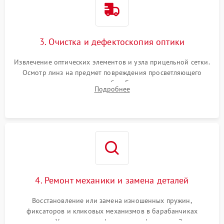
3. Очистка и дефектоскопия оптики
Извлечение оптических элементов и узла прицельной сетки.
Осмотр линз на предмет повреждения просветляющего
покрытия или появления грибка. Бережная очистка стекол
Подробнее
спецрастворами. Проверка целостности гравированной
сетки и модуля ее подсветки.
4. Ремонт механики и замена деталей
Восстановление или замена изношенных пружин,
фиксаторов и кликовых механизмов в барабанчиках
поправок. Устранение люфтов в трансфокаторе. Замена