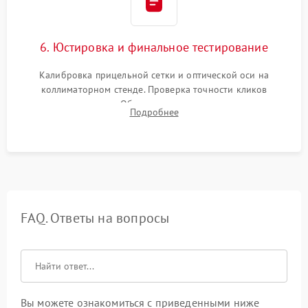
6. Юстировка и финальное тестирование
Калибровка прицельной сетки и оптической оси на
коллиматорном стенде. Проверка точности кликов
механизма поправок. Обязательное испытание прицела на
Подробнее
ударном стенде для проверки устойчивости к отдаче и
гарантии сохранения точки пристрелки.
FAQ. Ответы на вопросы
Вы можете ознакомиться с приведенными ниже