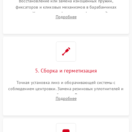
Восстановление или замена изношенных пружин,
фиксаторов и кликовых механизмов в барабанчиках
поправок. Устранение люфтов в трансфокаторе. Замена
Подробнее
поврежденных линз, разбитой сетки или восстановление
контактов в цепи подсветки прицельной марки.
5. Сборка и герметизация
Точная установка линз и оборачивающей системы с
соблюдением центровки. Замена резиновых уплотнителей и
нанесение влагозащитной смазки. Вакуумирование корпуса
Подробнее
и заполнение его осушенным азотом или аргоном для
защиты линз от внутреннего запотевания.