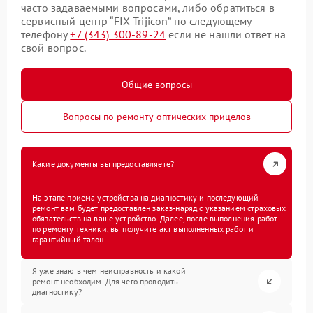
часто задаваемыми вопросами, либо обратиться в
сервисный центр “FIX-Trijicon” по следующему
телефону
+7 (343) 300-89-24
если не нашли ответ на
свой вопрос.
Общие вопросы
Вопросы по ремонту оптических прицелов
Какие документы вы предоставляете?
На этапе приема устройства на диагностику и последующий
ремонт вам будет предоставлен заказ-наряд с указанием страховых
обязательств на ваше устройство. Далее, после выполнения работ
по ремонту техники, вы получите акт выполненных работ и
гарантийный талон.
Я уже знаю в чем неисправность и какой
ремонт необходим. Для чего проводить
диагностику?