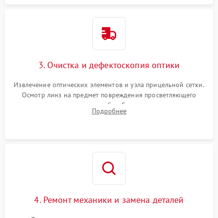
3. Очистка и дефектоскопия оптики
Извлечение оптических элементов и узла прицельной сетки.
Осмотр линз на предмет повреждения просветляющего
покрытия или появления грибка. Бережная очистка стекол
Подробнее
спецрастворами. Проверка целостности гравированной
сетки и модуля ее подсветки.
4. Ремонт механики и замена деталей