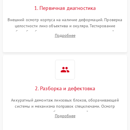
1. Первичная диагностика
Внешний осмотр корпуса на наличие деформаций. Проверка
целостности линз объектива и окуляра. Тестирование
работы барабанчиков ввода поправок, кольца отстройки
Подробнее
параллакса и зума. Выявление сколов, внутренних
загрязнений и нарушений герметичности.
2. Разборка и дефектовка
Аккуратный демонтаж линзовых блоков, оборачивающей
системы и механизма поправок спецключами. Осмотр
внутренних резьбовых соединений, пружин и
Подробнее
уплотнительных колец. Поиск причин люфта, смещения
точки попадания или заклинивания подвижных частей.