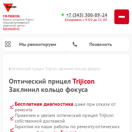
+7 (343) 300-89-24
FIX-TRIJICON
Ежедневно с 9:00 до 21:00
Ремонт устройств Trijicon
Специализированный
cервисный центр г.
Екатеринбург
Мы ремонтируем
Позвонить
бурге
Оптический прицел Trijicon заклинил кольцо фокуса
Ремонт коллиматорных прицелов Trijicon
Оптический прицел
Trijicon
Заклинил кольцо фокуса
Бесплатная диагностика
даже при отказе от
ремонта
Привезем и увезем оптический прицел Trijicon
собственной доставкой
Гарантия на наши работы по ремонту оптических