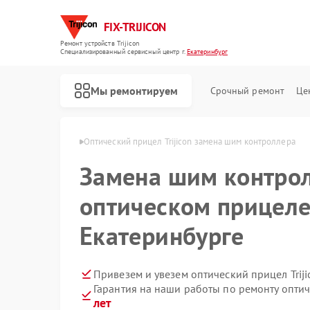
FIX-TRIJICON
Ремонт устройств Trijicon
Специализированный cервисный центр г.
Екатеринбург
Мы ремонтируем
Срочный ремонт
Це
Ремонт коллиматорных прицелов Trijicon
con в Екатеринбурге
Оптический прицел Trijicon замена шим контроллера
Замена шим контрол
оптическом прицеле 
Екатеринбурге
Привезем и увезем оптический прицел Trij
Гарантия на наши работы по ремонту оптич
лет