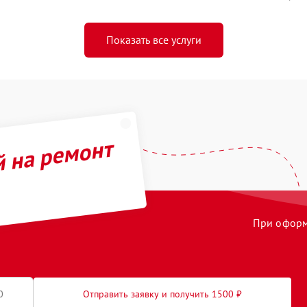
Показать все услуги
й на ремонт
При оформл
Отправить заявку и получить 1500 ₽