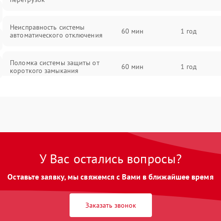
Неисправность системы
60 мин
1 год
автоматического отключения
Поломка системы защиты от
60 мин
1 год
короткого замыкания
Повреждение системы защиты от
60 мин
1 год
перегрева
Неисправность системы защиты от
60 мин
1 год
перенапряжения
У Вас остались вопросы?
Неисправность системы защиты от
60 мин
1 год
Оставьте заявку, мы свяжемся с Вами в ближайшее время
замыкания
Неисправность системы защиты от
Заказать звонок
60 мин
1 год
перегрева